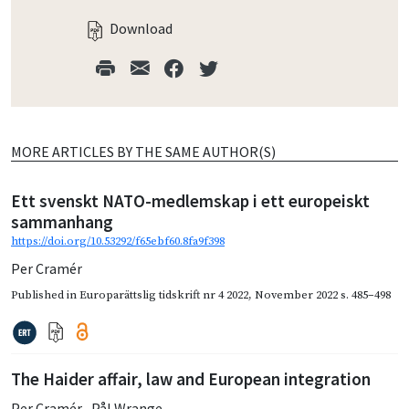
Download
MORE ARTICLES BY THE SAME AUTHOR(S)
Ett svenskt NATO-medlemskap i ett europeiskt
sammanhang
https://doi.org/10.53292/f65ebf60.8fa9f398
Per Cramér
Published in
Europarättslig tidskrift nr 4 2022
,
November 2022
s. 485–498
The Haider affair, law and European integration
Per Cramér
,
Pål Wrange