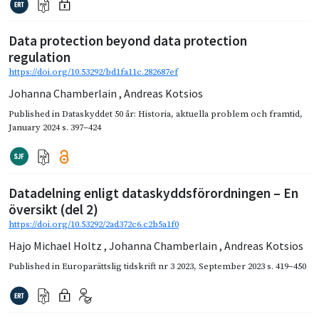
Data protection beyond data protection
regulation
https://doi.org/10.53292/bd1fa11c.282687ef
Johanna Chamberlain
,
Andreas Kotsios
Published in
Dataskyddet 50 år: Historia, aktuella problem och framtid
,
January 2024
s. 397–424
Datadelning enligt dataskyddsförordningen – En
översikt (del 2)
https://doi.org/10.53292/2ad372c6.c2b5a1f0
Hajo Michael Holtz
,
Johanna Chamberlain
,
Andreas Kotsios
Published in
Europarättslig tidskrift nr 3 2023
,
September 2023
s. 419–450