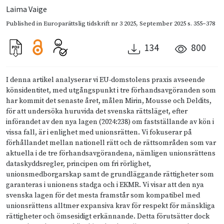
Laima Vaige
Published in
Europarättslig tidskrift nr 3 2025
,
September 2025
s. 355–378
134
800
I denna artikel analyserar vi EU-domstolens praxis avseende
könsidentitet, med utgångspunkt i tre förhandsavgöranden som
har kommit det senaste året, målen Mirin, Mousse och Deldits,
för att undersöka huruvida det svenska rättsläget, efter
införandet av den nya lagen (2024:238) om fastställande av kön i
vissa fall, är i enlighet med unionsrätten. Vi fokuserar på
förhållandet mellan nationell rätt och de rättsområden som var
aktuella i de tre förhandsavgörandena, nämligen unionsrättens
dataskyddsregler, principen om fri rörlighet,
unionsmedborgarskap samt de grundläggande rättigheter som
garanteras i unionens stadga och i EKMR. Vi visar att den nya
svenska lagen för det mesta framstår som kompatibel med
unionsrättens alltmer expansiva krav för respekt för mänskliga
rättigheter och ömsesidigt erkännande. Detta förutsätter dock