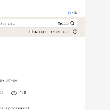
SV
/
EN
Options
INCLUDE JURIDIKBOK.SE
25
s. 397–426
31
718
tolens processram i