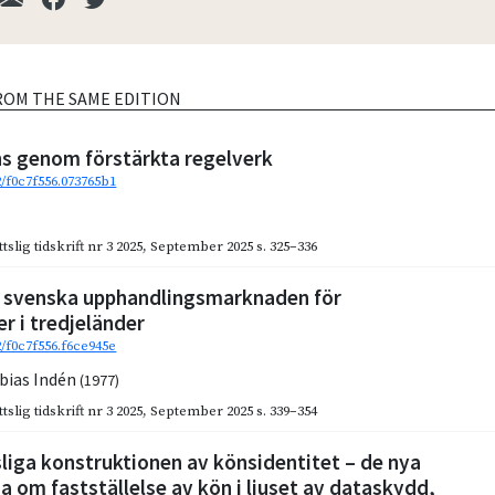
ROM THE SAME EDITION
s genom förstärkta regelverk
2/f0c7f556.073765b1
slig tidskrift nr 3 2025
,
September 2025
s. 325–336
en svenska upphandlingsmarknaden för
r i tredjeländer
2/f0c7f556.f6ce945e
bias Indén
(1977)
slig tidskrift nr 3 2025
,
September 2025
s. 339–354
liga konstruktionen av könsidentitet – de nya
a om fastställelse av kön i ljuset av dataskydd,