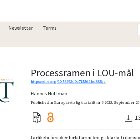
Newsletter
Terms
Processramen i LOU-mål
https://doi.org/10.53292/f0c7f556.1bc882be
Hannes Hultman
Published in
Europarättslig tidskrift nr 3 2025
,
September 20
1
I artikeln försöker författaren bringa klarhet i doms