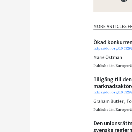
MORE ARTICLES F
Ökad konkurren
https://doi.org/10.5329
Marie Östman
Published in
Europarätt
Tillgång till d
marknadsaktöre
https://doi.org/10.5329
Graham Butler
,
To
Published in
Europarätt
Den unionsrätts
svenska reglern