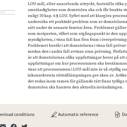
LOU-mål, eller annorlunda uttryckt, fastställa vilka
omständigheter som domstolen ska och får beakta vi
enligt 20 kap. 6 § LOU. Syftet med att klargöra proces
undersöka ett praktiskt problem som av domstolarna
sätt under de senaste femton åren. Problemet gäller
som motparten, vilket som utgångspunkt är den up
myndigheten, i vissa fall kan föra fram i överprövnin
Problemet består i att domstolarna i vissa fall prövar
medan den i andra fall avvisas utan prövning. Förfa
är att domstolarnas olika uppfattningar beror på att d
uppfattningar om hur processramen ska bestämmas 
visar att processramen i LOU-mål inte är så otydlig s
inkonsekventa rättstillämpningen ger sken av. Artikel
det redan inom ramen för gällande rätt finns tydliga ri
domstolen ska hantera den aktuella invändningen.
nload conditions
Automatic reference
Do