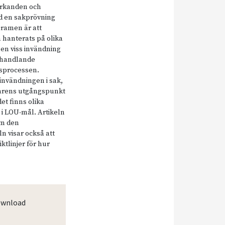
 yrkanden och
d en sakprövning
sramen är att
 hanterats på olika
 en viss invändning
phandlande
gsprocessen.
 invändningen i sak,
ttarens utgångspunkt
et finns olika
i LOU-mål. Artikeln
om den
n visar också att
ktlinjer för hur
wnload