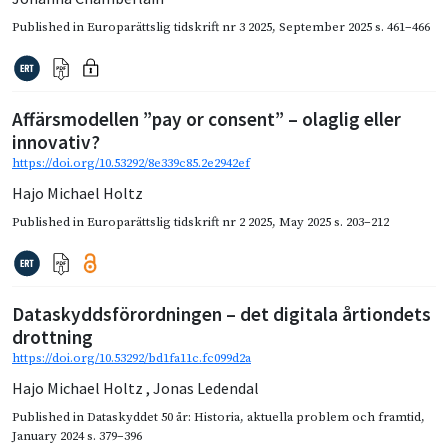
Published in
Europarättslig tidskrift nr 3 2025
,
September 2025
s. 461–466
Affärsmodellen ”pay or consent” – olaglig eller
innovativ?
https://doi.org/10.53292/8e339c85.2e2942ef
Hajo Michael Holtz
Published in
Europarättslig tidskrift nr 2 2025
,
May 2025
s. 203–212
Dataskyddsförordningen – det digitala årtiondets
drottning
https://doi.org/10.53292/bd1fa11c.fc099d2a
Hajo Michael Holtz
,
Jonas Ledendal
Published in
Dataskyddet 50 år: Historia, aktuella problem och framtid
,
January 2024
s. 379–396