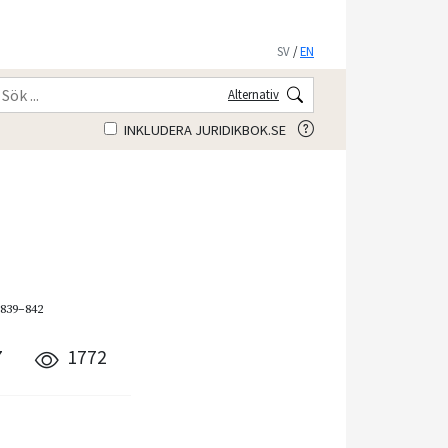
SV
/
EN
Alternativ
INKLUDERA JURIDIKBOK.SE
 839–842
7
1772