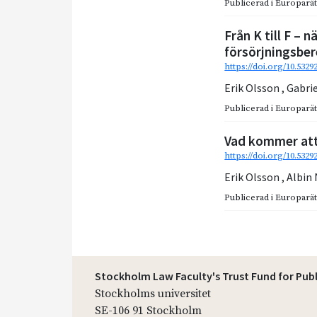
Publicerad i
Europarätt
Från K till F – n
försörjningsbe
https://doi.org/10.5329
Erik Olsson
,
Gabri
Publicerad i
Europarätt
Vad kommer at
https://doi.org/10.532
Erik Olsson
,
Albin
Publicerad i
Europarätt
Stockholm Law Faculty's Trust Fund for Pub
Stockholms universitet
SE-106 91 Stockholm