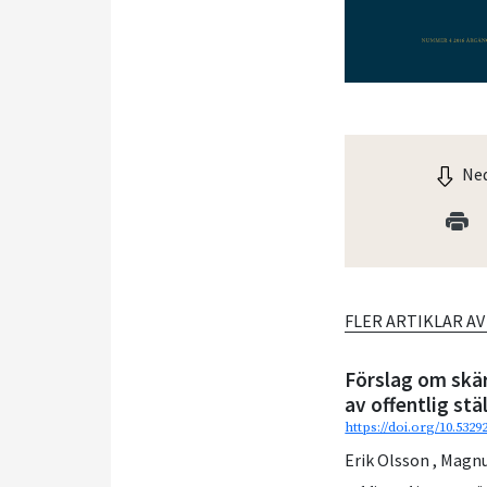
Ned
FLER ARTIKLAR A
Förslag om skä
av offentlig stä
https://doi.org/10.5329
Erik Olsson
,
Magnu