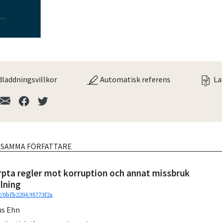
laddningsvillkor
Automatisk referens
La
V SAMMA FÖRFATTARE
rpta regler mot korruption och annat missbruk
llning
2/0bfb2204.95773f2a
s Ehn