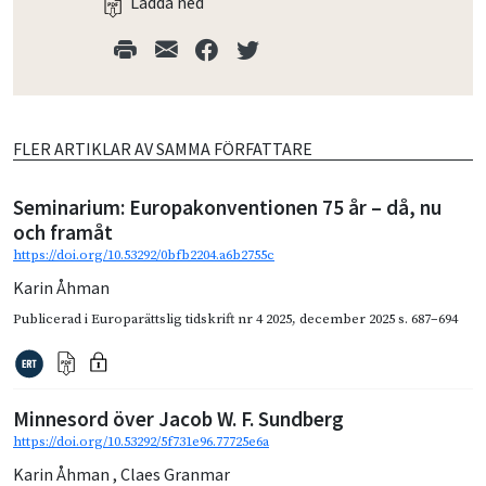
Ladda ned
FLER ARTIKLAR AV SAMMA FÖRFATTARE
Seminarium: Europakonventionen 75 år – då, nu
och framåt
https://doi.org/10.53292/0bfb2204.a6b2755c
Karin Åhman
Publicerad i
Europarättslig tidskrift nr 4 2025
,
december 2025
s. 687–694
Minnesord över Jacob W. F. Sundberg
https://doi.org/10.53292/5f731e96.77725e6a
Karin Åhman
,
Claes Granmar