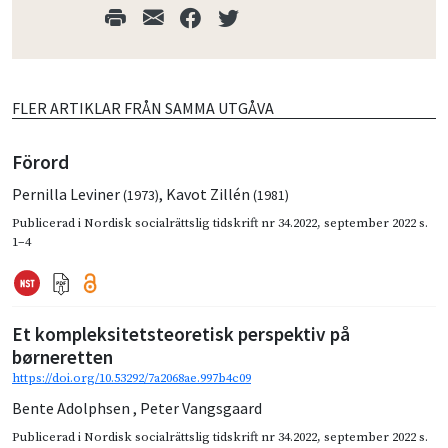
FLER ARTIKLAR FRÅN SAMMA UTGÅVA
Förord
Pernilla Leviner
,
Kavot Zillén
(1973)
(1981)
Publicerad i
Nordisk socialrättslig tidskrift nr 34.2022
,
september 2022
s.
1–4
Et kompleksitetsteoretisk perspektiv på
børneretten
https://doi.org/10.53292/7a2068ae.997b4c09
Bente Adolphsen
,
Peter Vangsgaard
Publicerad i
Nordisk socialrättslig tidskrift nr 34.2022
,
september 2022
s.