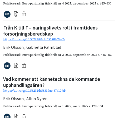
Publicerad i
Europarättslig tidskrift nr 4 2025
,
december 2025
s. 625–630
Från K till F – näringslivets roll i framtidens
försörjningsberedskap
https://doi.org/10.53292/f0c7f556.0fb28e7a
Erik Olsson
,
Gabriella Palmblad
Publicerad i
Europarättslig tidskrift nr 3 2025
,
september 2025
s. 445–452
Vad kommer att känneteckna de kommande
upphandlingsåren?
https://doi.org/10.53292/b5831dac.87a179d4
Erik Olsson
,
Albin Nyrén
Publicerad i
Europarättslig tidskrift nr 1 2025
,
mars 2025
s. 129–134