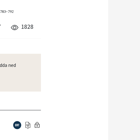
 783–792
7
1828
dda ned