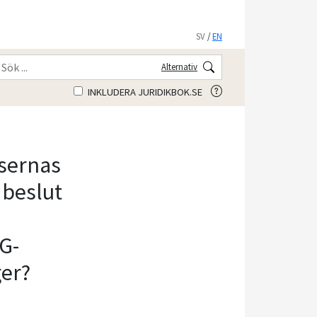
SV
/
EN
Alternativ
INKLUDERA JURIDIKBOK.SE
sernas
 beslut
G-
ger?