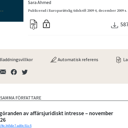
Sara Ahmed
Publicerad i
Europarättslig tidskrift 2009 4
,
december 2009
s.
58
laddningsvillkor
Automatisk referens
La
V SAMMA FÖRFATTARE
göranden av affärsjuridiskt intresse – november
026
92/8c345de7.ad0c51c5