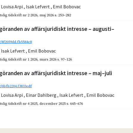
,
Lovisa Arpi
,
Isak Lefvert
,
Emil Bobovac
slig tidskrift nr 2 2026
,
maj 2026
s. 253–282
göranden av affärsjuridiskt intresse – augusti–
2/8f2059dd.fb5584e8
,
Isak Lefvert
,
Emil Bobovac
slig tidskrift nr 1 2026
,
mars 2026
s. 97–126
göranden av affärsjuridiskt intresse – maj–juli
2/0bfb2204.f3833edf
,
Lovisa Arpi
,
Einar Dahlberg
,
Isak Lefvert
,
Emil Bobovac
slig tidskrift nr 4 2025
,
december 2025
s. 645–676