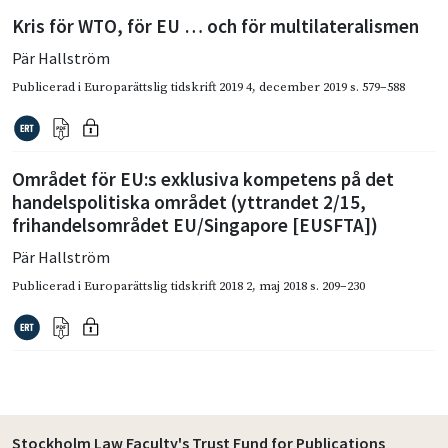
Kris för WTO, för EU … och för multilateralismen
Pär Hallström
Publicerad i
Europarättslig tidskrift 2019 4
,
december 2019
s. 579–588
Området för EU:s exklusiva kompetens på det
handels­politiska området (yttrandet 2/15,
frihandelsområdet EU/Singapore [EUSFTA])
Pär Hallström
Publicerad i
Europarättslig tidskrift 2018 2
,
maj 2018
s. 209–230
Stockholm Law Faculty's Trust Fund for Publications