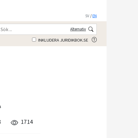
SV
/
EN
Alternativ
INKLUDERA JURIDIKBOK.SE
4
8
1714