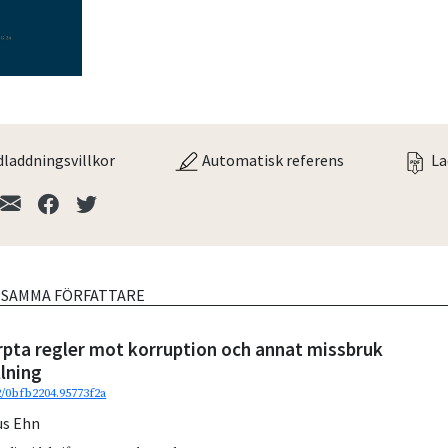
laddningsvillkor
Automatisk referens
La
V SAMMA FÖRFATTARE
rpta regler mot korruption och annat missbruk
llning
2/0bfb2204.95773f2a
s Ehn