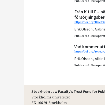
Publicerad i
Europarätt
Från K till F – n
försörjningsbe
https://doi.org/10.5329
Erik Olsson
,
Gabri
Publicerad i
Europarätt
Vad kommer at
https://doi.org/10.532
Erik Olsson
,
Albin
Publicerad i
Europarätt
Stockholm Law Faculty's Trust Fund for Pub
Stockholms universitet
SE-106 91 Stockholm