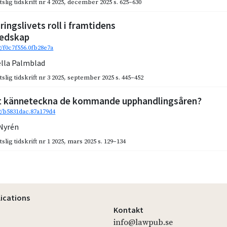
slig tidskrift nr 4 2025
,
december 2025
s. 625–630
äringslivets roll i framtidens
redskap
2/f0c7f556.0fb28e7a
ella Palmblad
slig tidskrift nr 3 2025
,
september 2025
s. 445–452
t känneteckna de kommande upphandlingsåren?
92/b5831dac.87a179d4
 Nyrén
slig tidskrift nr 1 2025
,
mars 2025
s. 129–134
lications
Kontakt
info@lawpub.se