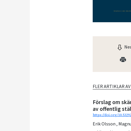
Ned
FLER ARTIKLAR A
Förslag om skä
av offentlig stä
https://doi.org/10.5329
Erik Olsson
,
Magnu