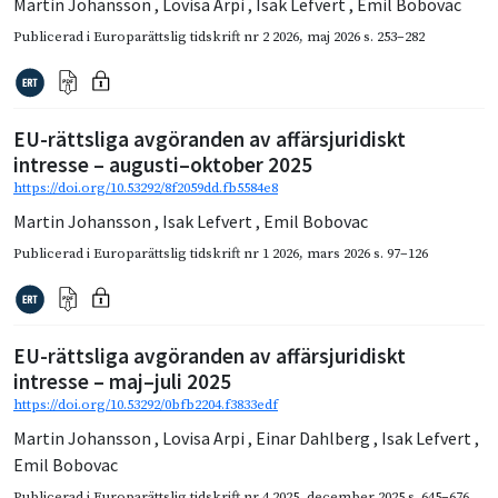
Martin Johansson
,
Lovisa Arpi
,
Isak Lefvert
,
Emil Bobovac
Publicerad i
Europarättslig tidskrift nr 2 2026
,
maj 2026
s. 253–282
EU-rättsliga avgöranden av affärsjuridiskt
intresse – augusti–oktober 2025
https://doi.org/10.53292/8f2059dd.fb5584e8
Martin Johansson
,
Isak Lefvert
,
Emil Bobovac
Publicerad i
Europarättslig tidskrift nr 1 2026
,
mars 2026
s. 97–126
EU-rättsliga avgöranden av affärsjuridiskt
intresse – maj–juli 2025
https://doi.org/10.53292/0bfb2204.f3833edf
Martin Johansson
,
Lovisa Arpi
,
Einar Dahlberg
,
Isak Lefvert
,
Emil Bobovac
Publicerad i
Europarättslig tidskrift nr 4 2025
,
december 2025
s. 645–676