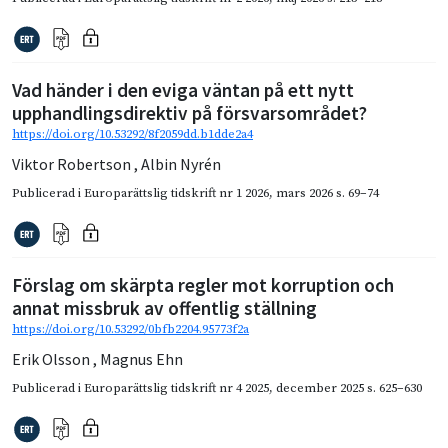
Vad händer i den eviga väntan på ett nytt
upphandlingsdirektiv på försvarsområdet?
https://doi.org/10.53292/8f2059dd.b1dde2a4
Viktor Robertson
,
Albin Nyrén
Publicerad i
Europarättslig tidskrift nr 1 2026
,
mars 2026
s. 69–74
Förslag om skärpta regler mot korruption och
annat missbruk av offentlig ställning
https://doi.org/10.53292/0bfb2204.95773f2a
Erik Olsson
,
Magnus Ehn
Publicerad i
Europarättslig tidskrift nr 4 2025
,
december 2025
s. 625–630