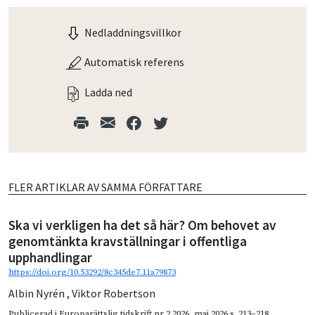
Nedladdningsvillkor
Automatisk referens
Ladda ned
FLER ARTIKLAR AV SAMMA FÖRFATTARE
Ska vi verkligen ha det så här? Om behovet av
genomtänkta kravställningar i offentliga
upphandlingar
https://doi.org/10.53292/8c345de7.11a79873
Albin Nyrén
,
Viktor Robertson
Publicerad i
Europarättslig tidskrift nr 2 2026
,
maj 2026
s. 213–218