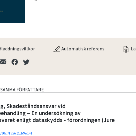
laddningsvillkor
Automatisk referens
La
V SAMMA FÖRFATTARE
rg, Skadeståndsansvar vid
behandling – En undersökning av
varet enligt dataskydds - förordningen (Jure
2/f0c7f556.2db9e14f