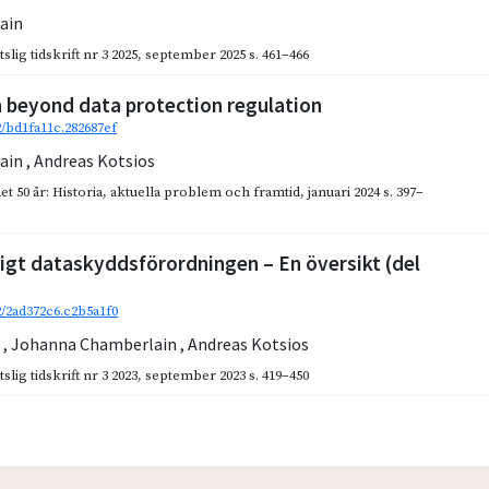
ain
slig tidskrift nr 3 2025
,
september 2025
s. 461–466
 beyond data protection regulation
2/bd1fa11c.282687ef
ain
,
Andreas Kotsios
t 50 år: Historia, aktuella problem och framtid
,
januari 2024
s. 397–
igt dataskyddsförordningen – En översikt (del
92/2ad372c6.c2b5a1f0
z
,
Johanna Chamberlain
,
Andreas Kotsios
slig tidskrift nr 3 2023
,
september 2023
s. 419–450