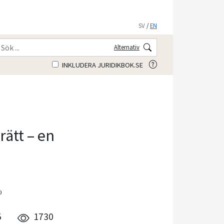
SV
/
EN
Alternativ
INKLUDERA JURIDIKBOK.SE
rätt – en
0
5
1730