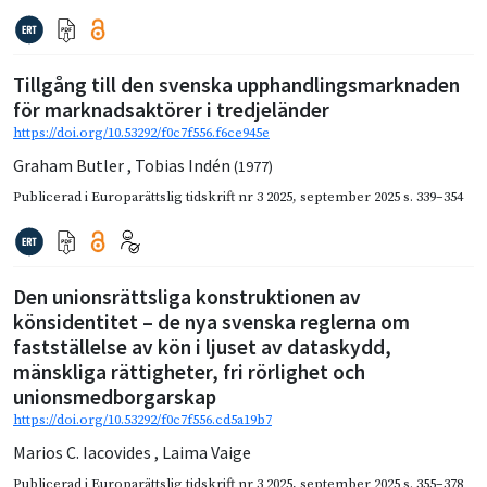
Tillgång till den svenska upphandlingsmarknaden
för marknadsaktörer i tredjeländer
https://doi.org/10.53292/f0c7f556.f6ce945e
Graham Butler
,
Tobias Indén
(1977)
Publicerad i
Europarättslig tidskrift nr 3 2025
,
september 2025
s. 339–354
Den unionsrättsliga konstruktionen av
könsidentitet – de nya svenska reglerna om
fastställelse av kön i ljuset av dataskydd,
mänskliga rättigheter, fri rörlighet och
unionsmedborgarskap
https://doi.org/10.53292/f0c7f556.cd5a19b7
Marios C. Iacovides
,
Laima Vaige
Publicerad i
Europarättslig tidskrift nr 3 2025
,
september 2025
s. 355–378