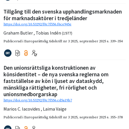
Tillgång till den svenska upphandlingsmarknaden
för marknadsaktörer i tredjeländer
https://doi.org/10.53292/f0c7f556.f6ce945e
Graham Butler
,
Tobias Indén
(1977)
Publicerad i
Europarättslig tidskrift nr 3 2025
,
september 2025
s. 339–354
Den unionsrättsliga konstruktionen av
könsidentitet – de nya svenska reglerna om
fastställelse av kön i ljuset av dataskydd,
mänskliga rättigheter, fri rörlighet och
unionsmedborgarskap
https://doi.org/10.53292/f0c7f556.cd5a19b7
Marios C. Iacovides
,
Laima Vaige
Publicerad i
Europarättslig tidskrift nr 3 2025
,
september 2025
s. 355–378