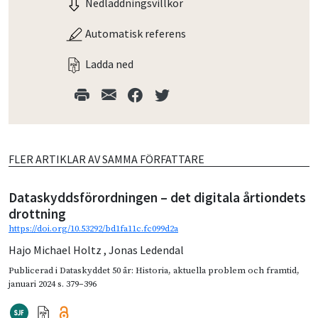
Nedladdningsvillkor
Automatisk referens
Ladda ned
FLER ARTIKLAR AV SAMMA FÖRFATTARE
Dataskyddsförordningen – det digitala årtiondets
drottning
https://doi.org/10.53292/bd1fa11c.fc099d2a
Hajo Michael Holtz
,
Jonas Ledendal
Publicerad i
Dataskyddet 50 år: Historia, aktuella problem och framtid
,
januari 2024
s. 379–396