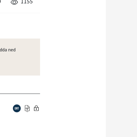
9
1155
dda ned