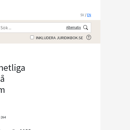
SV
/
EN
Alternativ
INKLUDERA JURIDIKBOK.SE
etliga
på
em
–264