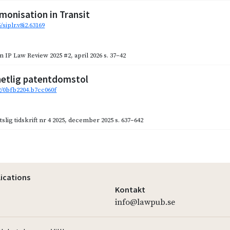
monisation in Transit
/siplr.v8i2.63169
 IP Law Review 2025 #2
,
april 2026
s. 37–42
hetlig patentdomstol
92/0bfb2204.b7cc060f
slig tidskrift nr 4 2025
,
december 2025
s. 637–642
lications
Kontakt
info@lawpub.se