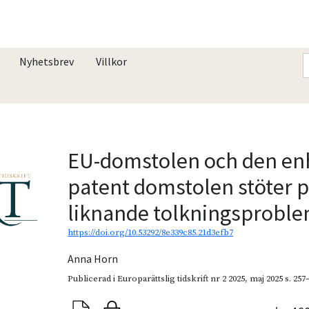
Nyhetsbrev
Villkor
EU-domstolen och den enh
patent domstolen stöter 
liknande tolkningsprobl
https://doi.org/10.53292/8e339c85.21d3efb7
Anna Horn
Publicerad i
Europarättslig tidskrift nr 2 2025
,
maj 2025
s. 257