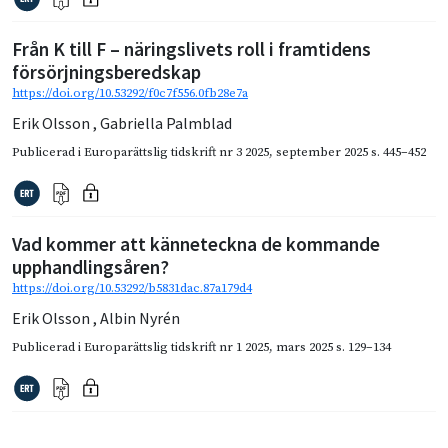
Från K till F – näringslivets roll i framtidens
försörjningsberedskap
https://doi.org/10.53292/f0c7f556.0fb28e7a
Erik Olsson
,
Gabriella Palmblad
Publicerad i
Europarättslig tidskrift nr 3 2025
,
september 2025
s. 445–452
Vad kommer att känneteckna de kommande
upphandlingsåren?
https://doi.org/10.53292/b5831dac.87a179d4
Erik Olsson
,
Albin Nyrén
Publicerad i
Europarättslig tidskrift nr 1 2025
,
mars 2025
s. 129–134