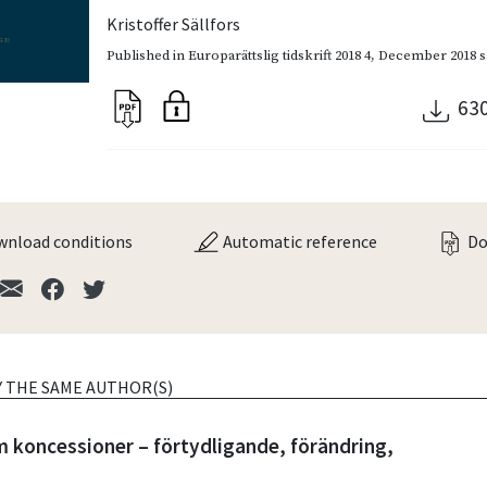
Kristoffer Sällfors
Published in
Europarättslig tidskrift 2018 4
,
December 2018
s
63
nload conditions
Automatic reference
Do
Y THE SAME AUTHOR(S)
m koncessioner – förtydligande, förändring,