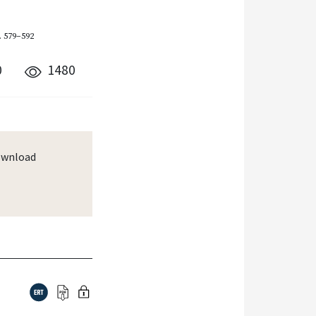
. 579–592
0
1480
wnload