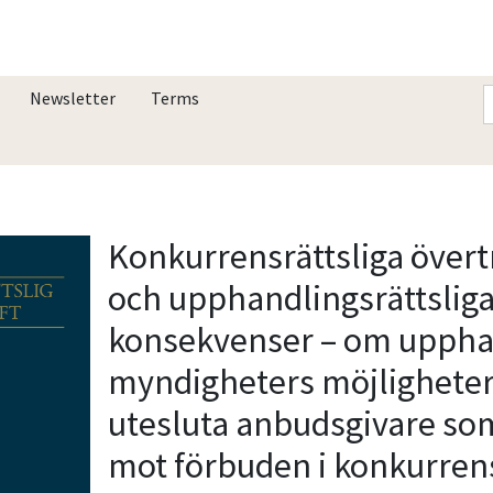
Newsletter
Terms
Konkurrensrättsliga över­t
och upphandlings­rättslig
konsekvenser – om upph
myndigheters möjligheter
utesluta anbudsgivare som
mot förbuden i konkurren