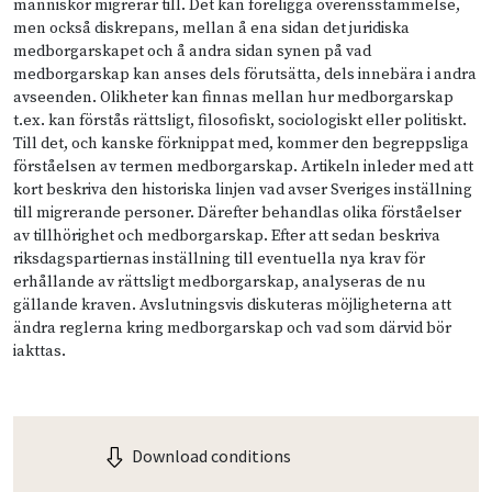
människor migrerar till. Det kan föreligga överensstämmelse,
men också diskrepans, mellan å ena sidan det juridiska
medborgarskapet och å andra sidan synen på vad
medborgarskap kan anses dels förutsätta, dels innebära i andra
avseenden. Olikheter kan finnas mellan hur medborgarskap
t.ex. kan förstås rättsligt, filosofiskt, sociologiskt eller politiskt.
Till det, och kanske förknippat med, kommer den begreppsliga
förståelsen av termen medborgarskap. Artikeln inleder med att
kort beskriva den historiska linjen vad avser Sveriges inställning
till migrerande personer. Därefter behandlas olika förståelser
av tillhörighet och medborgarskap. Efter att sedan beskriva
riksdagspartiernas inställning till eventuella nya krav för
erhållande av rättsligt medborgarskap, analyseras de nu
gällande kraven. Avslutningsvis diskuteras möjligheterna att
ändra reglerna kring medborgarskap och vad som därvid bör
iakttas.
Download conditions