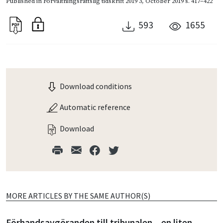
Published in
Förvaltningsrättslig tidskrift 2019 3
,
October 2019
s. 417–422
593
1655
Download conditions
Automatic reference
Download
MORE ARTICLES BY THE SAME AUTHOR(S)
Förhandsavgöranden till tribunalen – en liten