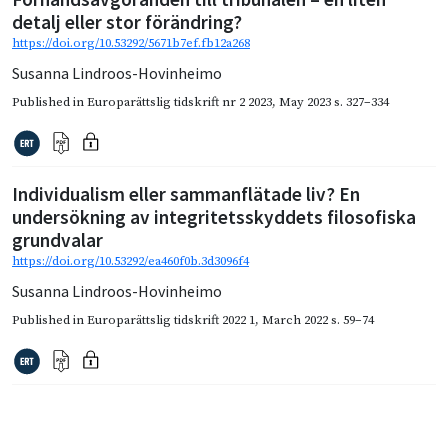
detalj eller stor förändring?
https://doi.org/10.53292/5671b7ef.fb12a268
Susanna Lindroos-Hovinheimo
Published in
Europarättslig tidskrift nr 2 2023
,
May 2023
s. 327–334
Individualism eller sammanflätade liv? En
undersökning av integritetsskyddets filosofiska
grundvalar
https://doi.org/10.53292/ea460f0b.3d3096f4
Susanna Lindroos-Hovinheimo
Published in
Europarättslig tidskrift 2022 1
,
March 2022
s. 59–74