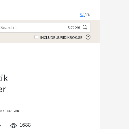
SV
/
EN
Options
INCLUDE JURIDIKBOK.SE
ik
er
18
s. 747–788
5
1688