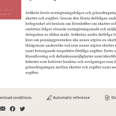
Artikeln berör normgivningsfrågor och gränsdragnin
skatter och avgifter. Genom den första delfrågan un
befogenhet att besluta om föreskrifter om skatter och 
omfattas frågor rörande normgivningsmakt och möjlig
delegation av sådan makt. Artikelns andra delfråga be
krav om penningprestation ska anses utgöra en skatt e
Härigenom undersöks vad som anses utgöra skatter r
samt betungande respektive frivilliga avgifter. Detta 
klassificering och definitionsmöjligheter samt identif
kriterier som behöver beaktas och avvägningar som 
gränsdragningen mellan skatter och avgifter samt me
avgifter.
nload conditions
Automatic reference
Do