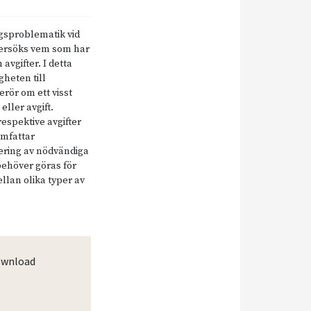
gsproblematik vid
dersöks vem som har
avgifter. I detta
heten till
rör om ett visst
ller avgift.
espektive avgifter
omfattar
iering av nödvändiga
behöver göras för
llan olika typer av
wnload