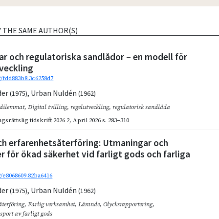
Y THE SAME AUTHOR(S)
gar och regulatoriska sandlådor – en modell för
veckling
92/fdd883b8.3c6258d7
der
,
Urban Nuldén
(1975)
(1962)
-dilemmat
,
Digital tvilling
,
regelutveckling
,
regulatorisk sandlåda
gsrättslig tidskrift 2026 2
,
April 2026
s. 283–310
ch erfarenhetsåterföring: Utmaningar och
r för ökad säkerhet vid farligt gods och farliga
2/e8068609.82ba6416
der
,
Urban Nuldén
(1975)
(1962)
återföring
,
Farlig verksamhet
,
Lärande
,
Olycksrapportering
,
sport av farligt gods