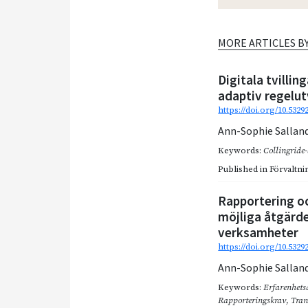
MORE ARTICLES B
Digitala tvillin
adaptiv regelut
https://doi.org/10.532
Ann-Sophie Sallan
Keywords:
Collingride
Published in
Förvaltnin
Rapportering o
möjliga åtgärde
verksamheter
https://doi.org/10.5329
Ann-Sophie Sallan
Keywords:
Erfarenhets
Rapporteringskrav
,
Tran