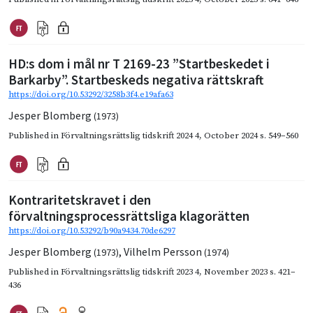
HD:s dom i mål nr T 2169-23 ”Startbeskedet i
Barkarby”. Startbeskeds negativa rättskraft
https://doi.org/10.53292/3258b3f4.e19afa63
Jesper Blomberg
(1973)
Published in
Förvaltningsrättslig tidskrift 2024 4
,
October 2024
s. 549–560
Kontraritetskravet i den
förvaltningsprocessrättsliga klagorätten
https://doi.org/10.53292/b90a9434.70de6297
Jesper Blomberg
,
Vilhelm Persson
(1973)
(1974)
Published in
Förvaltningsrättslig tidskrift 2023 4
,
November 2023
s. 421–
436