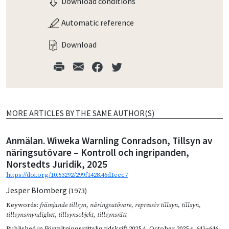
Download conditions
Automatic reference
Download
MORE ARTICLES BY THE SAME AUTHOR(S)
Anmälan. Wiweka Warnling Conradson, Tillsyn av
näringsutövare – Kontroll och ingripanden,
Norstedts Juridik, 2025
https://doi.org/10.53292/299f1428.46d1ecc7
Jesper Blomberg
(1973)
Keywords:
främjande tillsyn
,
näringsutövare
,
repressiv tillsyn
,
tillsyn
,
tillsynsmyndighet
,
tillsynsobjekt
,
tillsynsrätt
Published in
Förvaltningsrättslig tidskrift 2025 4
,
October 2025
s. 641–646