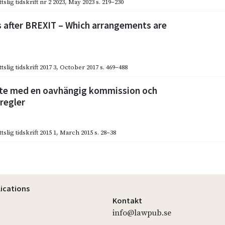
slig tidskrift nr 2 2023
,
May 2023
s. 219–230
s after BREXIT – Which arrangements are
slig tidskrift 2017 3
,
October 2017
s. 469–488
te med en oavhängig kommission och
regler
slig tidskrift 2015 1
,
March 2015
s. 28–38
lications
Kontakt
info@lawpub.se