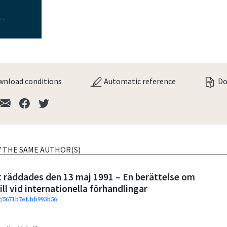
nload conditions
Automatic reference
Do
Y THE SAME AUTHOR(S)
t räddades den 13 maj 1991 – En berättelse om
ill vid internationella förhandlingar
92/5671b7ef.bb993b56