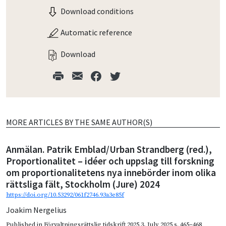
Download conditions
Automatic reference
Download
MORE ARTICLES BY THE SAME AUTHOR(S)
Anmälan. Patrik Emblad/Urban Strandberg (red.),
Proportionalitet – idéer och uppslag till forskning
om proportionalitetens nya innebörder inom olika
rättsliga fält, Stockholm (Jure) 2024
https://doi.org/10.53292/061f2746.93a3e85f
Joakim Nergelius
Published in
Förvaltningsrättslig tidskrift 2025 3
,
July 2025
s. 465–468