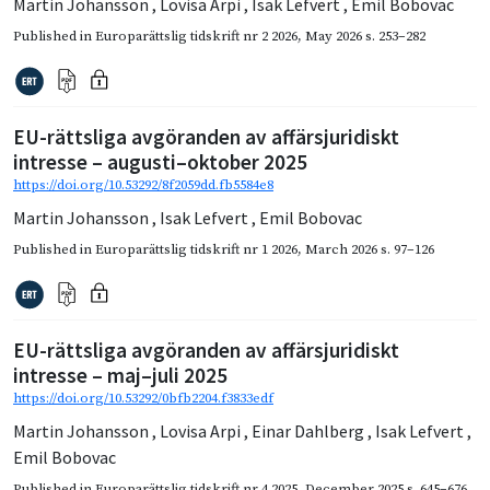
Martin Johansson
,
Lovisa Arpi
,
Isak Lefvert
,
Emil Bobovac
Published in
Europarättslig tidskrift nr 2 2026
,
May 2026
s. 253–282
EU-rättsliga avgöranden av affärsjuridiskt
intresse – augusti–oktober 2025
https://doi.org/10.53292/8f2059dd.fb5584e8
Martin Johansson
,
Isak Lefvert
,
Emil Bobovac
Published in
Europarättslig tidskrift nr 1 2026
,
March 2026
s. 97–126
EU-rättsliga avgöranden av affärsjuridiskt
intresse – maj–juli 2025
https://doi.org/10.53292/0bfb2204.f3833edf
Martin Johansson
,
Lovisa Arpi
,
Einar Dahlberg
,
Isak Lefvert
,
Emil Bobovac
Published in
Europarättslig tidskrift nr 4 2025
,
December 2025
s. 645–676