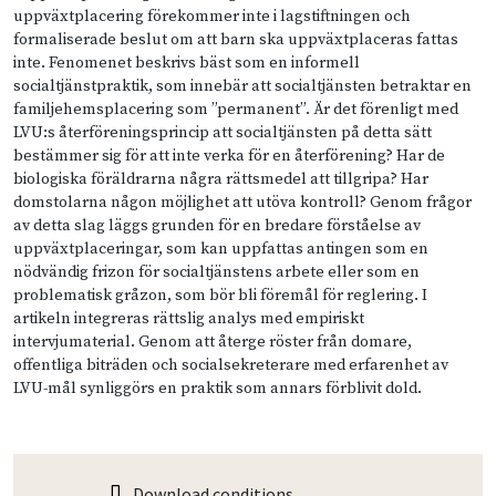
uppväxtplacering förekommer inte i lagstiftningen och
formaliserade beslut om att barn ska uppväxtplaceras fattas
inte. Fenomenet beskrivs bäst som en informell
socialtjänstpraktik, som innebär att socialtjänsten betraktar en
familjehemsplacering som ”permanent”. Är det förenligt med
LVU:s återföreningsprincip att socialtjänsten på detta sätt
bestämmer sig för att inte verka för en återförening? Har de
biologiska föräldrarna några rättsmedel att tillgripa? Har
domstolarna någon möjlighet att utöva kontroll? Genom frågor
av detta slag läggs grunden för en bredare förståelse av
uppväxtplaceringar, som kan uppfattas antingen som en
nödvändig frizon för socialtjänstens arbete eller som en
problematisk gråzon, som bör bli föremål för reglering. I
artikeln integreras rättslig analys med empiriskt
intervjumaterial. Genom att återge röster från domare,
offentliga biträden och socialsekreterare med erfarenhet av
LVU-mål synliggörs en praktik som annars förblivit dold.
Download conditions