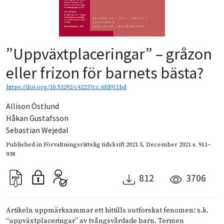
”Uppväxtplaceringar” – gråzon
eller frizon för barnets bästa?
https://doi.org/10.53292/c42237cc.6fd911bd
Allison Östlund
Håkan Gustafsson
Sebastian Wejedal
Published in
Förvaltningsrättslig tidskrift 2021 5
,
December 2021
s. 911–
938
812
3706
Artikeln uppmärksammar ett hittills outforskat fenomen: s.k.
“uppväxtplaceringar” av tvångsvårdade barn. Termen