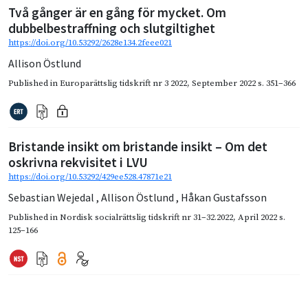
Två gånger är en gång för mycket. Om
dubbelbestraffning och slutgiltighet
https://doi.org/10.53292/2628e134.2feee021
Allison Östlund
Published in
Europarättslig tidskrift nr 3 2022
,
September 2022
s. 351–366
Bristande insikt om bristande insikt – Om det
oskrivna rekvisitet i LVU
https://doi.org/10.53292/429ee528.47871e21
Sebastian Wejedal
,
Allison Östlund
,
Håkan Gustafsson
Published in
Nordisk socialrättslig tidskrift nr 31–32.2022
,
April 2022
s.
125–166