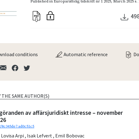
Published in
Europarättslig tidskrift nr 1 2025
,
March 2025
s.
49
nload conditions
Automatic reference
Do
Y THE SAME AUTHOR(S)
göranden av affärsjuridiskt intresse – november
026
92/8c345de7.ad0c51c5
,
Lovisa Arpi
,
Isak Lefvert
,
Emil Bobovac