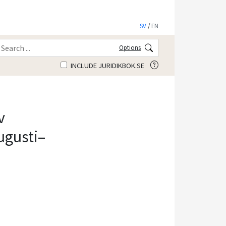
SV
/
EN
Options
INCLUDE JURIDIKBOK.SE
v
augusti–