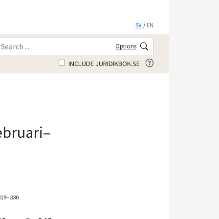
SV
/
EN
Options
INCLUDE JURIDIKBOK.SE
ebruari–
319–330