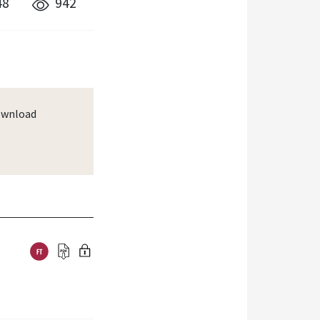
48
942
wnload