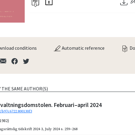
3
nload conditions
Automatic reference
Do
Y THE SAME AUTHOR(S)
valtningsdomstolen. Februari–april 2024
2/b97c6722.800130f3
(1982)
gsrättslig tidskrift 2024 3
,
July 2024
s. 259–268